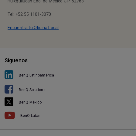
Huixquilucan Edo. de México C.P. 52783
Tel: +52 55 1101-3070
Encuentra tu Oficina Local
Síguenos
BenQ Latinoamérica
BenQ Solutions
BenQ México
BenQ Latam