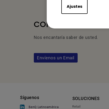
Ajustes
CONTÁCTENOS
Nos encantaría saber de usted.
Envíenos un Email
Síguenos
SOLUCIONES
Retail
BenQ Latinoamérica