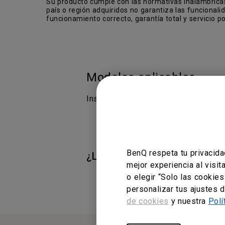
Su producto cumple con las normativas inalámbricas l
país o región adquiridos no garantiza las funciona
funcionamiento correcto, garantía total y servicio p
Modelos aplicables
InstaShow, InstaShow™ WDC15 -Sist
BenQ respeta tu privacida
¿Le ha resultado útil esta i
mejor experiencia al visi
o elegir “Solo las cookie
personalizar tus ajustes 
de cookies
y nuestra
Polí