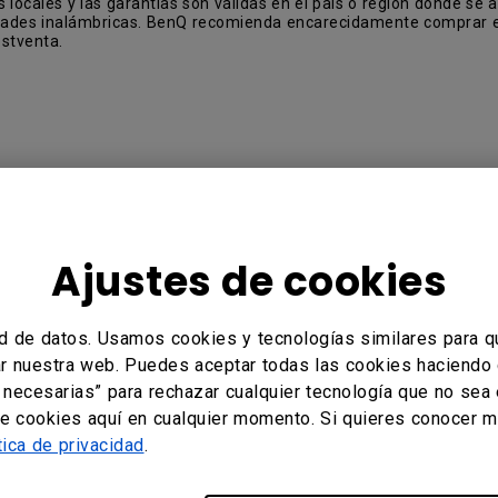
ocales y las garantías son válidas en el país o región donde se ad
lidades inalámbricas. BenQ recomienda encarecidamente comprar e
ostventa.
ema de Presentación Inalámbrica
Ajustes de cookies
d de datos. Usamos cookies y tecnologías similares para q
nformación?
Sí
No
tar nuestra web. Puedes aceptar todas las cookies haciendo 
s necesarias” para rechazar cualquier tecnología que no sea
de cookies aquí en cualquier momento. Si quieres conocer m
tica de privacidad
.