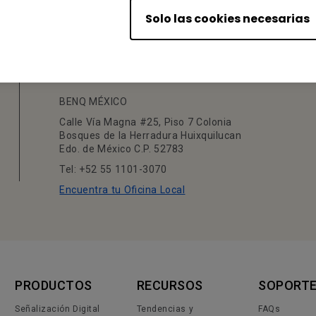
Solo las cookies necesarias
Tu Oficina Local
BENQ MÉXICO
Calle Vía Magna #25, Piso 7 Colonia
Bosques de la Herradura Huixquilucan
Edo. de México C.P. 52783
Tel: +52 55 1101-3070
Encuentra tu Oficina Local
PRODUCTOS
RECURSOS
SOPORT
Señalización Digital
Tendencias y
FAQs