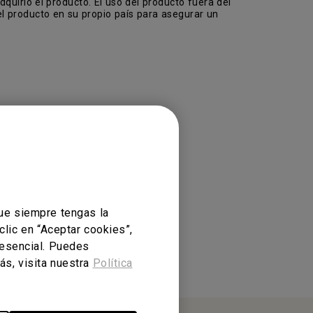
quirió el producto. El uso del producto fuera del
l producto en su propio país para asegurar un
ue siempre tengas la
clic en “Aceptar cookies”,
 esencial. Puedes
ás, visita nuestra
Política