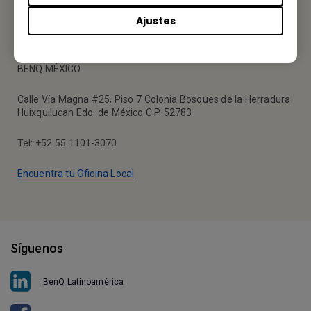
Ajustes
Tu Oficina Local
BENQ MÉXICO
Calle Vía Magna #25, Piso 7 Colonia Bosques de la Herradura
Huixquilucan Edo. de México C.P. 52783
Tel: +52 55 1101-3070
Encuentra tu Oficina Local
Síguenos
BenQ Latinoamérica