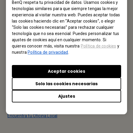
CONTÁCTENOS
BenQ respeta tu privacidad de datos. Usamos cookies y
tecnologías similares para que siempre tengas la mejor
experiencia al visitar nuestra web. Puedes aceptar todas
Nos encantaría saber de usted.
las cookies haciendo clic en “Aceptar cookies”, o elegir
“Solo las cookies necesarias” para rechazar cualquier
Envíenos un Email
tecnología que no sea esencial. Puedes personalizar tus
ajustes de cookies aquí en cualquier momento. Si
quieres conocer más, visita nuestra
Política de cookies
y
nuestra
Política de privacidad
.
Tu Oficina Local
Aceptar cookies
BENQ MÉXICO
Solo las cookies necesarias
Calle Vía Magna #25, Piso 7 Colonia Bosques de la Herradura
Huixquilucan Edo. de México C.P. 52783
Ajustes
Tel: +52 55 1101-3070
Encuentra tu Oficina Local