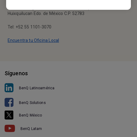
Calle Vía Magna #25, Piso 7 Colonia Bosques de la Herradura
Huixquilucan Edo. de México C.P. 52783
Tel: +52 55 1101-3070
Encuentra tu Oficina Local
Síguenos
BenQ Latinoamérica
BenQ Solutions
BenQ México
BenQ Latam