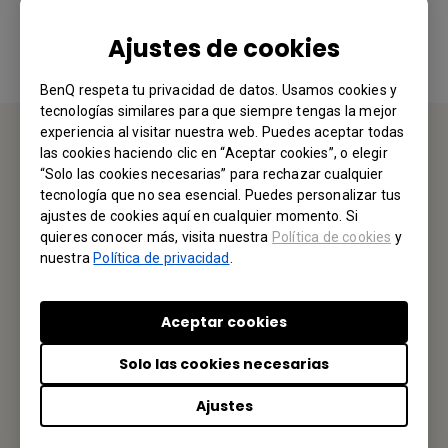
Sí
No
Ajustes de cookies
BenQ respeta tu privacidad de datos. Usamos cookies y
tecnologías similares para que siempre tengas la mejor
experiencia al visitar nuestra web. Puedes aceptar todas
las cookies haciendo clic en “Aceptar cookies”, o elegir
CONTÁCTENOS
“Solo las cookies necesarias” para rechazar cualquier
tecnología que no sea esencial. Puedes personalizar tus
ajustes de cookies aquí en cualquier momento. Si
Nos encantaría saber de usted.
quieres conocer más, visita nuestra
Política de cookies
y
nuestra
Política de privacidad
.
Envíenos un Email
Aceptar cookies
Tu Oficina Local
Solo las cookies necesarias
BENQ MÉXICO
Ajustes