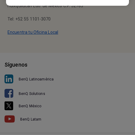
Calle Vía Magna #25, Piso 7 Colonia Bosques de la Herradura
Huixquilucan Edo. de México C.P. 52783
Tel: +52 55 1101-3070
Encuentra tu Oficina Local
Síguenos
BenQ Latinoamérica
BenQ Solutions
BenQ México
BenQ Latam