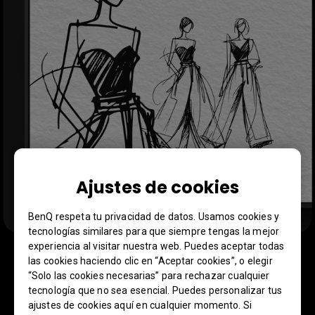
Ajustes de cookies
BenQ respeta tu privacidad de datos. Usamos cookies y
tecnologías similares para que siempre tengas la mejor
experiencia al visitar nuestra web. Puedes aceptar todas
las cookies haciendo clic en “Aceptar cookies”, o elegir
Tus bocetos cobran vida
“Solo las cookies necesarias” para rechazar cualquier
tecnología que no sea esencial. Puedes personalizar tus
El modo boceto imita el aspecto del papel
ajustes de cookies aquí en cualquier momento. Si
convirtiendo las imágenes a escala de