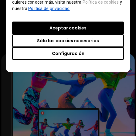
quieres conocer más, visita nuestra
Política de cookies
y
grises, añadiendo una calidez sutil y
nuestra
Política de privacidad
.
reduciendo el brillo de la Pantalla. Esto
mejora la comodidad visual y ahorra
energía, ideal para equipos creativos en
Aceptar cookies
diseño, desarrollo de productos, moda y
Sólo las cookies necesarias
más.
Configuración