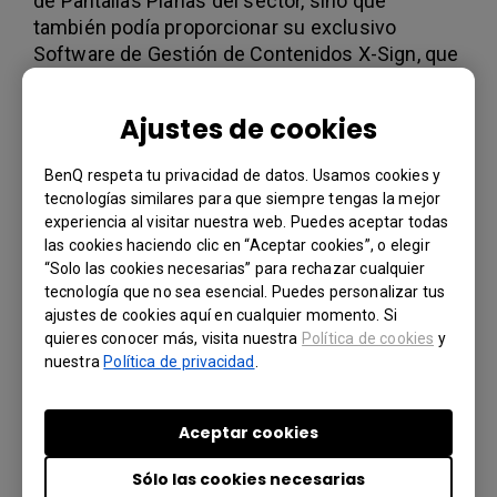
de Pantallas Planas del sector, sino que
también podía proporcionar su exclusivo
Software de Gestión de Contenidos X-Sign, que
permitiría la difusión a la escala que Suzuki
Italia necesitaba.
Ajustes de cookies
Para los casos de uso de una sola pantalla,
Suzuki Italia eligió los Paneles de Señalización
BenQ respeta tu privacidad de datos. Usamos cookies y
Inteligente ST550K, ST5501K y ST860K de
tecnologías similares para que siempre tengas la mejor
BenQ. Con tamaños de 55" a 86", estos Paneles
experiencia al visitar nuestra web. Puedes aceptar todas
las cookies haciendo clic en “Aceptar cookies”, o elegir
4K son ideales para mostrar imágenes grandes
“Solo las cookies necesarias” para rechazar cualquier
y vibrantes que llamen la atención de los
tecnología que no sea esencial. Puedes personalizar tus
clientes y los atraigan. El ST860K, en particular,
ajustes de cookies aquí en cualquier momento. Si
es capaz de producir imágenes de tamaño
quieres conocer más, visita nuestra
Política de cookies
y
natural con una claridad impresionante, lo que
nuestra
Política de privacidad
.
permite a los concesionarios mostrar los
productos a su tamaño real. Mientras tanto,
Aceptar cookies
para los videowalls, Suzuki Italia optó por los
Paneles de Bisel Ultra Delgado PL490 y PL552.
Sólo las cookies necesarias
Con biseles de sólo 3,5 mm de grosor y