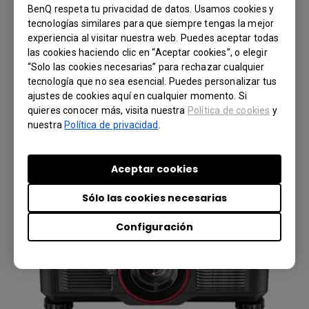
es de fácil acceso y se puede remover en
BenQ respeta tu privacidad de datos. Usamos cookies y
cualquier momento para limpiarse o
tecnologías similares para que siempre tengas la mejor
reemplazarse. Otro punto a destacar del
experiencia al visitar nuestra web. Puedes aceptar todas
PX9710 es su sistema de doble lámpara, que
las cookies haciendo clic en “Aceptar cookies”, o elegir
“Solo las cookies necesarias” para rechazar cualquier
utiliza dos, no sólo para mantener un brillo
tecnología que no sea esencial. Puedes personalizar tus
óptimo, sino para prevenir interrupciones
ajustes de cookies aquí en cualquier momento. Si
durante las presentaciones, en caso de que una
quieres conocer más, visita nuestra
Política de cookies
y
de las lámparas se queme.
nuestra
Política de privacidad
.
Aceptar cookies
Sólo las cookies necesarias
Configuración