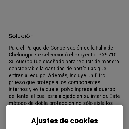
diseñado para tolerar y sobresalir en ambientes al
aire libre.
Solución
Para el Parque de Conservación de la Falla de
Chelungpu se seleccionó el Proyector PX9710.
Su cuerpo fue diseñado para reducir de manera
considerable la cantidad de partículas que
entran al equipo. Además, incluye un filtro
grueso que protege a los componentes
internos y evita que el polvo ingrese al cuerpo
del lente, el cual está alojado en su interior. Este
método de doble protección no sólo aísla los
componentes del polvo suspendido, sino que
también lo protege contra los ambientes
Ajustes de cookies
húmedos propios de Taiwán. Además, el filtro