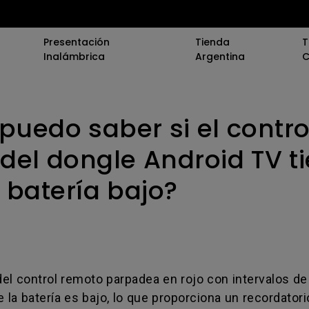
Presentación
Tienda
T
Inalámbrica
Argentina
C
uedo saber si el contro
onferencia
0)
del dongle Android TV t
(Educación)
va
e batería bajo?
rofesional
tura
 del control remoto parpadea en rojo con intervalos d
e la batería es bajo, lo que proporciona un recordatori