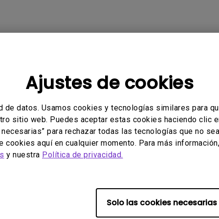
licables
Ajustes de cookies
d de datos. Usamos cookies y tecnologías similares para qu
stro sitio web. Puedes aceptar estas cookies haciendo clic e
 necesarias” para rechazar todas las tecnologías que no se
de cookies aquí en cualquier momento. Para más información, 
ado útil esta información?
es
y nuestra
Política de privacidad.
Sí
No
Solo las cookies necesarias