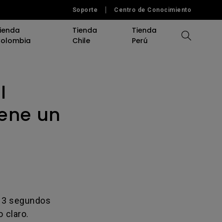
Soporte
Centro de Conocimiento
ienda
Tienda
Tienda
olombia
Chile
Perú
l
Comparar Proyectores
Comparar Monitores
iene un
Calculadora de Distancia
Software
Accesorios
Herramientas de Ayuda
Herramienta de Ayuda
e 3 segundos
o claro.