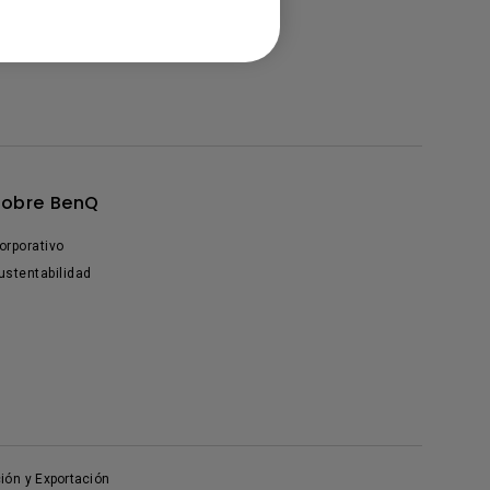
Sobre BenQ
orporativo
ustentabilidad
ión y Exportación