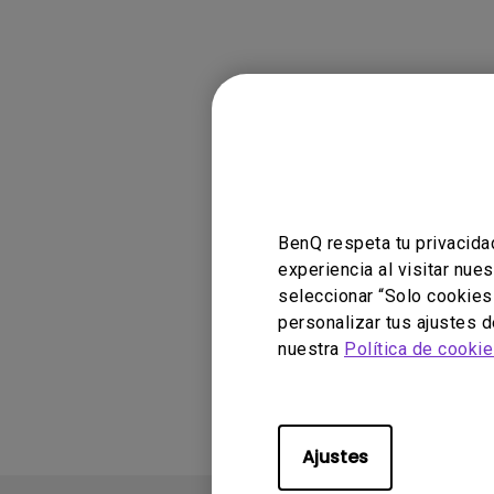
Modelos ap
GV30, W1800i
BenQ respeta tu privacida
experiencia al visitar nue
seleccionar “Solo cookies
personalizar tus ajustes 
¿Le ha result
nuestra
Política de cooki
Ajustes