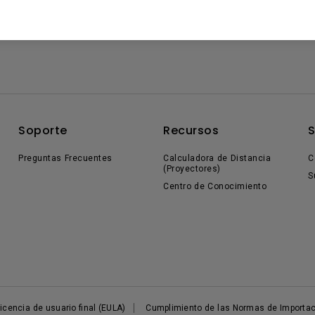
Soporte
Recursos
Preguntas Frecuentes
Calculadora de Distancia
C
(Proyectores)
S
Centro de Conocimiento
icencia de usuario final (EULA)
Cumplimiento de las Normas de Importac