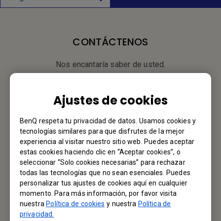
CONTÁCTENOS
Nos encantaría saber de usted.
Envíenos un Email
Ajustes de cookies
BenQ respeta tu privacidad de datos. Usamos cookies y
tecnologías similares para que disfrutes de la mejor
Tu Oficina Local
experiencia al visitar nuestro sitio web. Puedes aceptar
estas cookies haciendo clic en “Aceptar cookies”, o
BenQ America Corp.
seleccionar “Solo cookies necesarias” para rechazar
todas las tecnologías que no sean esenciales. Puedes
3200 Park Center Drive, Suite 150 Costa Mesa, CA 92626,
personalizar tus ajustes de cookies aquí en cualquier
USA
momento. Para más información, por favor visita
nuestra
Política de cookies
y nuestra
Política de
Tel: +1-714-559-4900
privacidad.