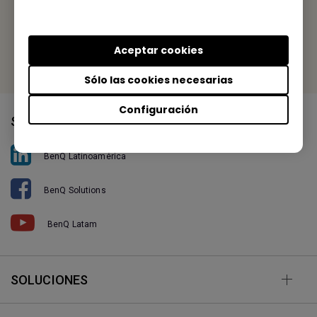
Fax: +1-714-557-0200
Or find your local office
Aceptar cookies
Sólo las cookies necesarias
Configuración
Síganos
BenQ Latinoamérica
BenQ Solutions
BenQ Latam
SOLUCIONES