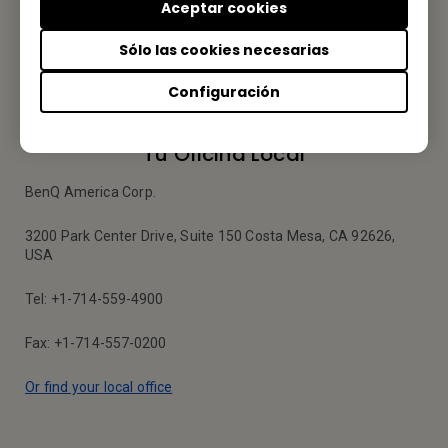
Nos encantaría saber de usted.
Aceptar cookies
Sólo las cookies necesarias
Envíenos un Email
Configuración
Tu Oficina Local
BenQ America Corp.
3200 Park Center Drive, Suite 150 Costa Mesa, CA 92626,
USA
Tel: +1-714-559-4900
Fax: +1-714-557-0200
Or find your local office