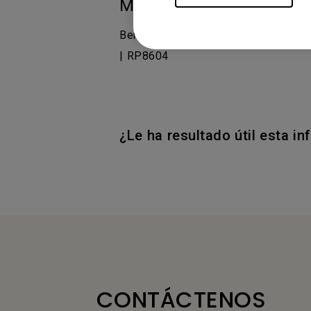
Modelos aplicables
BenQ Board Master | RM6504, BenQ 
| RP8604
¿Le ha resultado útil esta i
CONTÁCTENOS