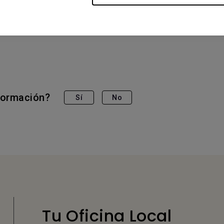
Board Master | RM8604, BenQ Board Pro | RP6504, BenQ B
nformación?
Sí
No
Tu Oficina Local