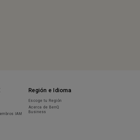
E
Región e Idioma
Escoge tu Región
Acerca de BenQ
Business
iembros IAM