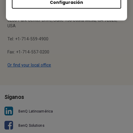
Configuración
BenQ America Corp.
3200 Park Center Drive, Suite 150 Costa Mesa, CA 92626,
USA
Tel: +1-714-559-4900
Fax: +1-714-557-0200
Or find your local office
Síganos
BenQ Latinoamérica
BenQ Solutions