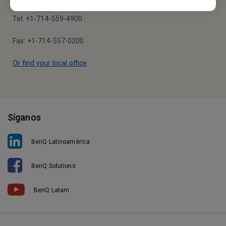
Tel: +1-714-559-4900
Fax: +1-714-557-0200
Or find your local office
Síganos
BenQ Latinoamérica
BenQ Solutions
BenQ Latam