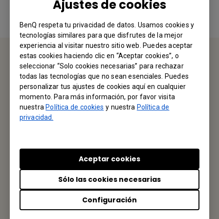
Ajustes de cookies
BenQ respeta tu privacidad de datos. Usamos cookies y
tecnologías similares para que disfrutes de la mejor
experiencia al visitar nuestro sitio web. Puedes aceptar
estas cookies haciendo clic en “Aceptar cookies”, o
seleccionar “Solo cookies necesarias” para rechazar
CONTÁCTENOS
todas las tecnologías que no sean esenciales. Puedes
personalizar tus ajustes de cookies aquí en cualquier
Nos encantaría saber de usted.
momento. Para más información, por favor visita
nuestra
Política de cookies
y nuestra
Política de
privacidad.
Envíenos un Email
Aceptar cookies
Tu Oficina Local
Sólo las cookies necesarias
BenQ America Corp.
Configuración
3200 Park Center Drive, Suite 150 Costa Mesa, CA 92626,
USA