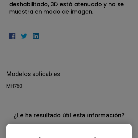
deshabilitado, 3D está atenuado y no se
muestra en modo de imagen.
Modelos aplicables
MH760
¿Le ha resultado útil esta información?
Sí
No