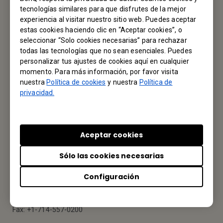
tecnologías similares para que disfrutes de la mejor
CONTÁCTENOS
experiencia al visitar nuestro sitio web. Puedes aceptar
estas cookies haciendo clic en “Aceptar cookies”, o
seleccionar “Solo cookies necesarias” para rechazar
Nos encantaría saber de usted.
todas las tecnologías que no sean esenciales. Puedes
personalizar tus ajustes de cookies aquí en cualquier
Envíenos un Email
momento. Para más información, por favor visita
nuestra
Política de cookies
y nuestra
Política de
privacidad.
Tu Oficina Local
Aceptar cookies
BenQ America Corp.
Sólo las cookies necesarias
3200 Park Center Drive, Suite 150 Costa Mesa, CA 92626,
USA
Configuración
Tel: +1-714-559-4900
Fax: +1-714-557-0200