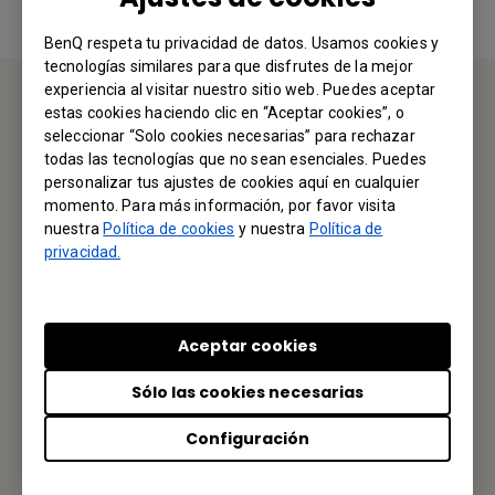
BenQ respeta tu privacidad de datos. Usamos cookies y
tecnologías similares para que disfrutes de la mejor
experiencia al visitar nuestro sitio web. Puedes aceptar
estas cookies haciendo clic en “Aceptar cookies”, o
CONTÁCTENOS
seleccionar “Solo cookies necesarias” para rechazar
todas las tecnologías que no sean esenciales. Puedes
personalizar tus ajustes de cookies aquí en cualquier
Nos encantaría saber de usted.
momento. Para más información, por favor visita
nuestra
Política de cookies
y nuestra
Política de
Envíenos un Email
privacidad.
Tu Oficina Local
Aceptar cookies
Sólo las cookies necesarias
BenQ America Corp.
Configuración
3200 Park Center Drive, Suite 150 Costa Mesa, CA 92626,
USA