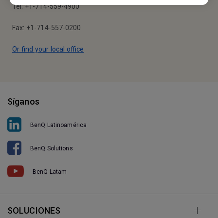
Tel: +1-714-559-4900
Fax: +1-714-557-0200
Or find your local office
Síganos
BenQ Latinoamérica
BenQ Solutions
BenQ Latam
SOLUCIONES