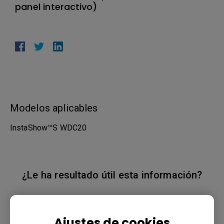
panel interactivo)
Modelos aplicables
InstaShow™S WDC20
¿Le ha resultado útil esta información?
Sí
No
Ajustes de cookies