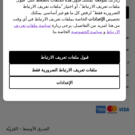
زيارتك لموقعنا. يمكنك قبول هذه الملفات بالضغط على "قبول
ملفات تعريف الارتباط"، أو اختيار "ملفات تعريف الارتباط
اشتراك
الضرورية فقط" لرفض كل ما هو غير أساسي. يمكنك
تخصيص
الإعدادات
الخاصة بملفات تعريف الارتباط في أي وقت
من هنا. لمزيد من التفاصيل، يرجى زيارة
سياسة ملفات تعريف
الارتباط
و
سياسة الخصوصية
الخاصة بنا.
منتجات
بروجكتر
حلول
شاشة
قبول ملفات تعريف الارتباط
سفير BenQ AQCOLOR
دعم
اضاءة
شاشات العناية بالعين
ملفات تعريف الارتباط الضرورية فقط
اتصل بنا
موارد
AQColor
التنزيل والأسئلة الشائعة
الإعدادات
الرياضات الإلكترونية
"جهاز العرض حاسبة المسافة"
حول بينكيو
مركز إصلاح
عمل
مركز معرفة بينكيو
خدمة الصيانة
The Brand
من أين أشتري
"الشركات الاجتماعية مسؤولية"
مستجدات
الشرق الأوسط - العَرَبِيَّة