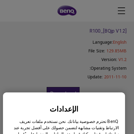
R100_[BQjp V1.2]
Language:
English
File Size:
129.85MB
Version:
V1.2
Operating System:
Update:
2011-11-10
Download
الإعدادات
BenQ تحترم خصوصية بياناتك. نحن نستخدم ملفات تعريف
الارتباط وتقنيات مشابهة لتضمن حصولك على أفضل تجربة عند