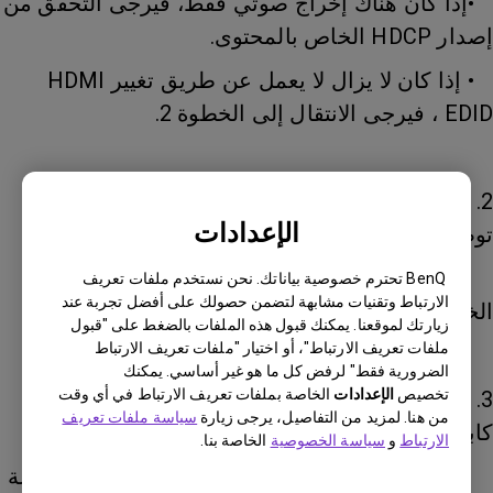
•إذا كان هناك إخراج صوتي فقط، فيرجى التحقق من
إصدار HDCP الخاص بالمحتوى.
• إذا كان لا يزال لا يعمل عن طريق تغيير HDMI
EDID ، فيرجى الانتقال إلى الخطوة 2.
2. تحقق مما إذا كان يمكن عرض الشاشة عن طريق
الإعدادات
توصيل بروجيكتر وأجهزة مصدر الفيديو مباشرة.
• إذا كان لا يزال لا يعمل ، فيرجى الانتقال إلى
BenQ تحترم خصوصية بياناتك. نحن نستخدم ملفات تعريف
الارتباط وتقنيات مشابهة لتضمن حصولك على أفضل تجربة عند
الخطوة 3.
زيارتك لموقعنا. يمكنك قبول هذه الملفات بالضغط على "قبول
ملفات تعريف الارتباط"، أو اختيار "ملفات تعريف الارتباط
الضرورية فقط" لرفض كل ما هو غير أساسي. يمكنك
تخصيص
الإعدادات
الخاصة بملفات تعريف الارتباط في أي وقت
3. تحقق مما إذا كان يمكن عرض الشاشة باستخدام
من هنا. لمزيد من التفاصيل، يرجى زيارة
سياسة ملفات تعريف
كابل نحاسي HDMI بطول 5 أمتار.
الارتباط
و
سياسة الخصوصية
الخاصة بنا.
•إذا كان لا يزال لا يعمل، فإن احتمال حدوث مشكلة