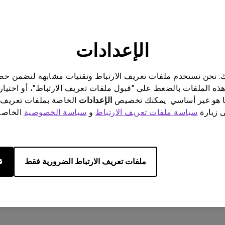
جميع التطبيقات" الموجودة على الشاشة الرئيسية ومن
الإعدادات
Google Cast Patch" وثبته
ناتك. نحن نستخدم ملفات تعريف الارتباط وتقنيات مشابهة لتضمن 
هذه الملفات بالضغط على "قبول ملفات تعريف الارتباط"، أو اختيار
 هو غير أساسي. يمكنك تخصيص
الإعدادات
الخاصة بملفات تعريف 
ى زيارة
سياسة ملفات تعريف الارتباط
و
سياسة الخصوصية
الخاصة 
 للتطبيق
ملفات تعريف الارتباط الضرورية فقط
ق
i Portable Projector for Family Entertainment, GV1 | Mini Po