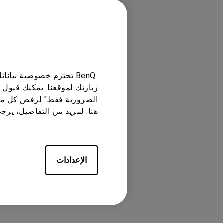
انتقل إلى خيار "
"BenQ Suggest (مقترح بينكيو)"
الخطوة رقم 3
انتقل إلى خيار "التعليم" وحدد "
BenQ تحترم خصوصية بيا
زيارتك لموقعنا. يمكنك قبول 
الضرورية فقط" لرفض كل ما
هنا. لمزيد من التفاصيل، يرج
النماذج القابلة
الإعدادات
rtable Projector for
Movies and Parties