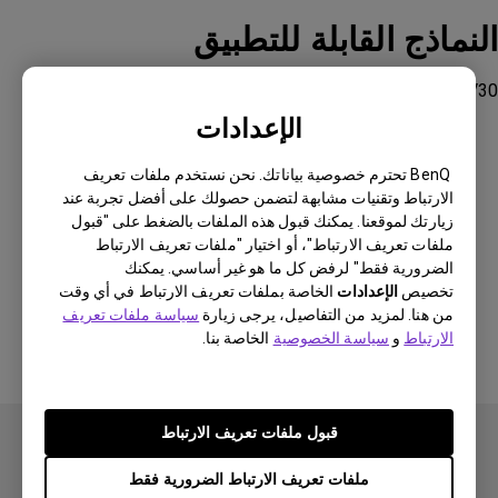
النماذج القابلة للتطبيق
GS50, GV30
الإعدادات
BenQ تحترم خصوصية بياناتك. نحن نستخدم ملفات تعريف
الارتباط وتقنيات مشابهة لتضمن حصولك على أفضل تجربة عند
زيارتك لموقعنا. يمكنك قبول هذه الملفات بالضغط على "قبول
هل كانت هذه المعلومات مفيدة؟
ملفات تعريف الارتباط"، أو اختيار "ملفات تعريف الارتباط
الضرورية فقط" لرفض كل ما هو غير أساسي. يمكنك
تخصيص
الإعدادات
الخاصة بملفات تعريف الارتباط في أي وقت
نعم
لا
من هنا. لمزيد من التفاصيل، يرجى زيارة
سياسة ملفات تعريف
الارتباط
و
سياسة الخصوصية
الخاصة بنا.
قبول ملفات تعريف الارتباط
ملفات تعريف الارتباط الضرورية فقط