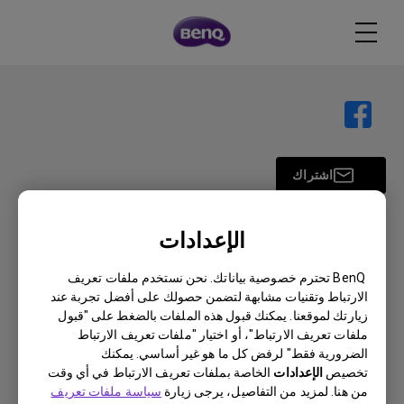
اشتراك
الإعدادات
منتجات
BenQ تحترم خصوصية بياناتك. نحن نستخدم ملفات تعريف
بروجكتر
حلول
الارتباط وتقنيات مشابهة لتضمن حصولك على أفضل تجربة عند
شاشة
زيارتك لموقعنا. يمكنك قبول هذه الملفات بالضغط على "قبول
سفير BenQ AQCOLOR
دعم
اضاءة
ملفات تعريف الارتباط"، أو اختيار "ملفات تعريف الارتباط
شاشات العناية بالعين
الضرورية فقط" لرفض كل ما هو غير أساسي. يمكنك
اتصل بنا
موارد
AQColor
تخصيص
الإعدادات
الخاصة بملفات تعريف الارتباط في أي وقت
التنزيل والأسئلة الشائعة
الرياضات الإلكترونية
من هنا. لمزيد من التفاصيل، يرجى زيارة
سياسة ملفات تعريف
"جهاز العرض حاسبة المسافة"
حول بينكيو
مركز إصلاح