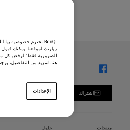
مك
هل كانت هذه الم
BenQ تحترم خصوصية بيا
زيارتك لموقعنا. يمكنك قبول 
الضرورية فقط" لرفض كل ما
هنا. لمزيد من التفاصيل، يرج
الإعدادات
اشتراك
منتجات
حلول