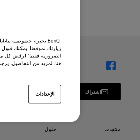
هل كانت هذه الم
مك
BenQ تحترم خصوصية بيا
زيارتك لموقعنا. يمكنك قبول 
الضرورية فقط" لرفض كل ما
هنا. لمزيد من التفاصيل، يرج
اشتراك
الإعدادات
منتجات
حلول