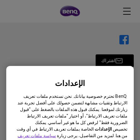
اشتراك
الإعدادات
منتجات
BenQ تحترم خصوصية بياناتك. نحن نستخدم ملفات تعريف
بروجكتر
حلول
الارتباط وتقنيات مشابهة لتضمن حصولك على أفضل تجربة عند
شاشة
زيارتك لموقعنا. يمكنك قبول هذه الملفات بالضغط على "قبول
سفير BenQ AQCOLOR
دعم
اضاءة
ملفات تعريف الارتباط"، أو اختيار "ملفات تعريف الارتباط
شاشات العناية بالعين
الضرورية فقط" لرفض كل ما هو غير أساسي. يمكنك
اتصل بنا
موارد
AQColor
تخصيص
الإعدادات
الخاصة بملفات تعريف الارتباط في أي وقت
التنزيل والأسئلة الشائعة
الرياضات الإلكترونية
من هنا. لمزيد من التفاصيل، يرجى زيارة
سياسة ملفات تعريف
"جهاز العرض حاسبة المسافة"
حول بينكيو
مركز إصلاح