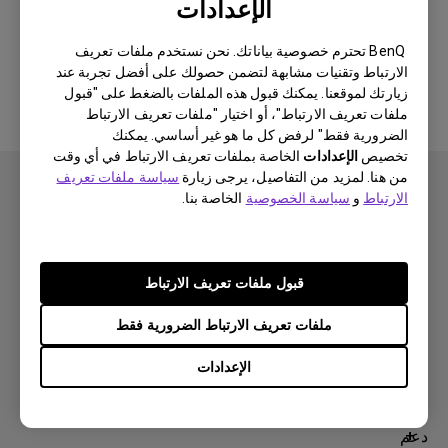
هل كانت هذه المعلومات مفيدة؟
الإعدادات
BenQ تحترم خصوصية بياناتك. نحن نستخدم ملفات تعريف
نعم
لا
الارتباط وتقنيات مشابهة لتضمن حصولك على أفضل تجربة عند
زيارتك لموقعنا. يمكنك قبول هذه الملفات بالضغط على "قبول
ملفات تعريف الارتباط"، أو اختيار "ملفات تعريف الارتباط
الضرورية فقط" لرفض كل ما هو غير أساسي. يمكنك
تخصيص
الإعدادات
الخاصة بملفات تعريف الارتباط في أي وقت
من هنا. لمزيد من التفاصيل، يرجى زيارة
سياسة ملفات تعريف
الارتباط
و
سياسة الخصوصية
الخاصة بنا.
اشتراك
قبول ملفات تعريف الارتباط
ملفات تعريف الارتباط الضرورية فقط
منتجات
الإعدادات
بروجكتر
حلول
شاشة
سفير BenQ AQCOLOR
دعم
اضاءة