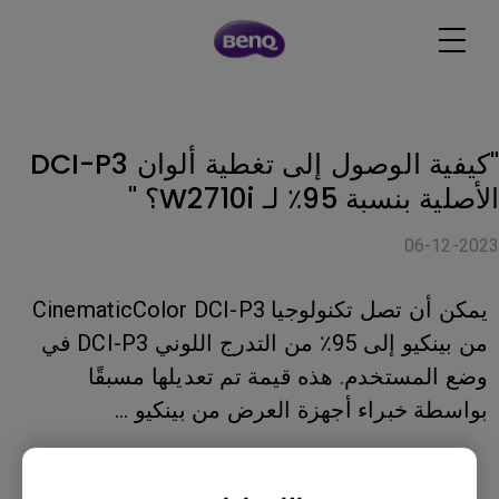
"كيفية الوصول إلى تغطية ألوان DCI-P3
الأصلية بنسبة 95٪ لـ W2710i؟ "
06-12-2023
يمكن أن تصل تكنولوجيا CinematicColor DCI-P3
من بينكيو إلى 95٪ من التدرج اللوني DCI-P3 في
وضع المستخدم. هذه قيمة تم تعديلها مسبقًا
بواسطة خبراء أجهزة العرض من بينكيو …