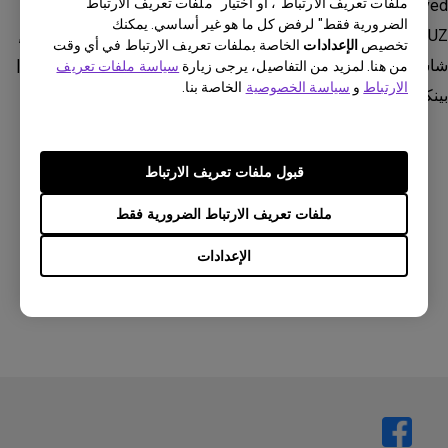
ملفات تعريف الارتباط"، أو اختيار "ملفات تعريف الارتباط
EX3200R, EX3210R, EX3210U, EX3415R, EX3501R Curved
الضرورية فقط" لرفض كل ما هو غير أساسي. يمكنك
Gaming Monitor with Eye-care Technology | BenQ, EX480UZ,
تخصيص
الإعدادات
الخاصة بملفات تعريف الارتباط في أي وقت
شاشة 2K ألعاب EX2780Q بقدرة 144 هرتز ومزودة بتقنية HDRi |
من هنا. لمزيد من التفاصيل، يرجى زيارة
سياسة ملفات تعريف
الارتباط
و
سياسة الخصوصية
الخاصة بنا.
بينكيو
قبول ملفات تعريف الارتباط
ملفات تعريف الارتباط الضرورية فقط
هل كانت هذه المعلومات مفيدة؟
الإعدادات
نعم
لا