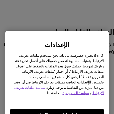
النماذج القابلة للتطبيق
الإعدادات
EX3501R Curved Gaming Monitor with Eye-care Technology |
BenQ
BenQ تحترم خصوصية بياناتك. نحن نستخدم ملفات تعريف
الارتباط وتقنيات مشابهة لتضمن حصولك على أفضل تجربة عند
زيارتك لموقعنا. يمكنك قبول هذه الملفات بالضغط على "قبول
ملفات تعريف الارتباط"، أو اختيار "ملفات تعريف الارتباط
الضرورية فقط" لرفض كل ما هو غير أساسي. يمكنك
تخصيص
الإعدادات
الخاصة بملفات تعريف الارتباط في أي وقت
هل كانت هذه المعلومات مفيدة؟
من هنا. لمزيد من التفاصيل، يرجى زيارة
سياسة ملفات تعريف
الارتباط
و
سياسة الخصوصية
الخاصة بنا.
نعم
لا