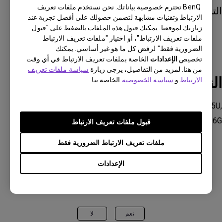
BenQ تحترم خصوصية بياناتك. نحن نستخدم ملفات تعريف
التشغيل.
الارتباط وتقنيات مشابهة لتضمن حصولك على أفضل تجربة عند
زيارتك لموقعنا. يمكنك قبول هذه الملفات بالضغط على "قبول
ملفات تعريف الارتباط"، أو اختيار "ملفات تعريف الارتباط
الضرورية فقط" لرفض كل ما هو غير أساسي. يمكنك
تخصيص
الإعدادات
الخاصة بملفات تعريف الارتباط في أي وقت
من هنا. لمزيد من التفاصيل، يرجى زيارة
سياسة ملفات تعريف
النماذج القابلة للتطبيق
الارتباط
و
سياسة الخصوصية
الخاصة بنا.
PD2705U, PD2705UA, PD2705UA, PD2725U, PD3205U,
PD3205UA, PD3220U, PD3226G
قبول ملفات تعريف الارتباط
ملفات تعريف الارتباط الضرورية فقط
الإعدادات
هل كانت هذه المعلومات مفيدة؟
نعم
لا