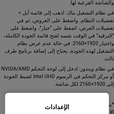
والشاشة الفرعية لها.
في نظام التشغيل ماك: اذهب إلى قائمة أبل >
تفضيلات النظام، واضغط على العروض، ثم في
تفضيلات العرض، اضغط على "خيار"، واضغط على
"الترقية" في الوقت نفسه لفتح قائمة الجودة الكاملة،
واختيار 1920×2160. في حالة عدم عرض نظام
التشغيل لهذه الجودة، يحتاج إلى إضافة برنامج طرف
ثالث.
في نظام ويندوز: ادخل إلى لوحة التحكم NVIDA/AMD
أو مركز التحكم في الرسوم Intel UHD لضبط الجودة
إلى 1920×2160 لكل شاشة.
*يرجى العلم أنه يمكن استخدام ضبط خاص أو عدم
الإعدادات
الاعتماد على قرص بطاقة الرسوم ودعم نظام