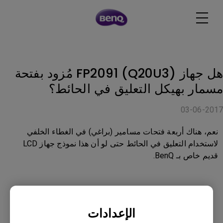
هل جهاز FP2091 (Q20U3) مُزود بفتحة
مسمار بهيكل التعليق في الحائط؟
03-06-2017
نعم، هناك أربعة فتحات مسامير (براغي) في الغطاء الخلفي
لاستخدام التعليق في الحائط حتى لو أن هذا نموذج جهاز LCD
قديم خاص بـ BenQ.
هل كانت هذه المعلومات مفيدة؟
الإعدادات
نعم
لا