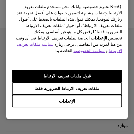
BenQ تحترم خصوصية بياناتك. نحن نستخدم ملفات تعريف
الارتباط وتقنيات مشابهة لتضمن حصولك على أفضل تجربة عند
زيارتك لموقعنا. يمكنك قبول هذه الملفات بالضغط على "قبول
ملفات تعريف الارتباط"، أو اختيار "ملفات تعريف الارتباط
الضرورية فقط" لرفض كل ما هو غير أساسي. يمكنك
تخصيص
الإعدادات
الخاصة بملفات تعريف الارتباط في أي وقت
من هنا. لمزيد من التفاصيل، يرجى زيارة
سياسة ملفات تعريف
الارتباط
و
سياسة الخصوصية
الخاصة بنا.
اشتراك
قبول ملفات تعريف الارتباط
منتجات
ملفات تعريف الارتباط الضرورية فقط
بروجكتر
حلول
الإعدادات
شاشة
سفير BenQ AQCOLOR
دعم
اضاءة
شاشات العناية بالعين
اتصل بنا
موارد
AQColor
التنزيل والأسئلة الشائعة