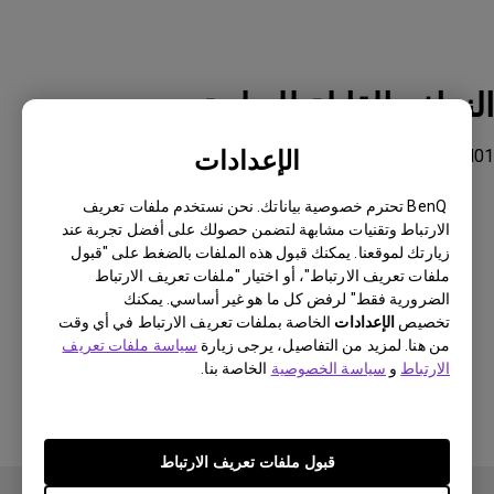
النماذج القابلة للتطبيق
الإعدادات
BDH01
BenQ تحترم خصوصية بياناتك. نحن نستخدم ملفات تعريف
الارتباط وتقنيات مشابهة لتضمن حصولك على أفضل تجربة عند
زيارتك لموقعنا. يمكنك قبول هذه الملفات بالضغط على "قبول
ملفات تعريف الارتباط"، أو اختيار "ملفات تعريف الارتباط
هل كانت هذه المعلومات مفيدة؟
الضرورية فقط" لرفض كل ما هو غير أساسي. يمكنك
تخصيص
الإعدادات
الخاصة بملفات تعريف الارتباط في أي وقت
من هنا. لمزيد من التفاصيل، يرجى زيارة
سياسة ملفات تعريف
نعم
لا
الارتباط
و
سياسة الخصوصية
الخاصة بنا.
قبول ملفات تعريف الارتباط