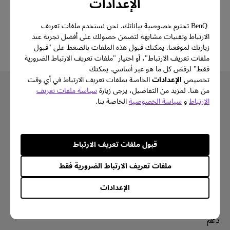
الإعدادات
المواصفات الرئيسية
BenQ تحترم خصوصية بياناتك. نحن نستخدم ملفات تعريف
الارتباط وتقنيات مشابهة لتضمن حصولك على أفضل تجربة عند
زيارتك لموقعنا. يمكنك قبول هذه الملفات بالضغط على "قبول
كل المواصفات
ملفات تعريف الارتباط"، أو اختيار "ملفات تعريف الارتباط الضرورية
فقط" لرفض كل ما هو غير أساسي. يمكنك
تخصيص
الإعدادات
الخاصة بملفات تعريف الارتباط في أي وقت
من هنا. لمزيد من التفاصيل، يرجى زيارة
سياسة ملفات تعريف
الارتباط
و
سياسة الخصوصية
الخاصة بنا.
اشتراك
قبول ملفات تعريف الارتباط
ملفات تعريف الارتباط الضرورية فقط
منتجات
الإعدادات
بروجكتر
حلول
شاشة
سفير BenQ AQCOLOR
دعم
اضاءة