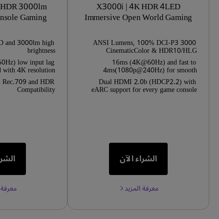
K HDR 3000lm
X3000i | 4K HDR 4LED
onsole Gaming
Immersive Open World Gaming
ctor
Projector
D and 3000lm high
3000 ANSI Lumens, 100% DCI-P3
brightness
CinematicColor & HDR10/HLG
Hz) low input lag
16ms (4K@60Hz) and fast to
d with 4K resolution
4ms(1080p@240Hz) for smooth
gameplay
 Rec.709 and HDR
Dual HDMI 2.0b (HDCP2.2) with
Compatibility
eARC support for every game console
الشراء الآن
الشرا
معرفة المزيد
معرفة 