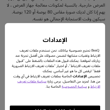
العرض خارجية. بالنسبة لمكونات معالجة جهاز العرض ، لا
يهم إذا كان لديك صورة مقاس 80 بوصة أو 120 بوصة.
سيكون وقت الاستجابة الإجمالي هو نفسه.
حجم الشاشة مع أجهزة التلفزيون يعني المساحة التي
تغطيها شاشة 4K التي تبلغ 8.3 مليون بكسل /
الإعدادات
ترانزستورات ، لذلك بالطبع إذا كانت هذه المساحة أكبر ،
فإن البيانات تستغرق وقتًا أطول للوصول إلى كل بكسل.
BenQ تحترم خصوصية بياناتك. نحن نستخدم ملفات تعريف
الارتباط وتقنيات مشابهة لتضمن حصولك على أفضل تجربة عند
هذه ليست مشكلة لأجهزة العرض ، حيث تتم المعالجة في
زيارتك لموقعنا. يمكنك قبول هذه الملفات بالضغط على "قبول
جهاز العرض ، والصورة المسقطة هي ببساطة خفيفة ، ولا
ملفات تعريف الارتباط"، أو اختيار "ملفات تعريف الارتباط الضرورية
يتم إنشاؤها مباشرة على الترانزستورات أو وحدات البكسل.
فقط" لرفض كل ما هو غير أساسي. يمكنك
تخصيص
الإعدادات
الخاصة بملفات تعريف الارتباط في أي وقت
جانب آخر يجب مراعاته هو الدقة ، والتي تؤثر على أجهزة
من هنا. لمزيد من التفاصيل، يرجى زيارة
سياسة ملفات تعريف
الارتباط
و
سياسة الخصوصية
الخاصة بنا.
التلفزيون وأجهزة العرض بطريقة مماثلة. كلما زادت الدقة ،
انخفض معدل الإطارات بسبب عبء المعالجة في وحدة
التحكم في الألعاب (أو الكمبيوتر الشخصي). بالاقتران مع
حجم الشاشة وعوامل أخرى ، ينتج عن الدقة العالية تأخر