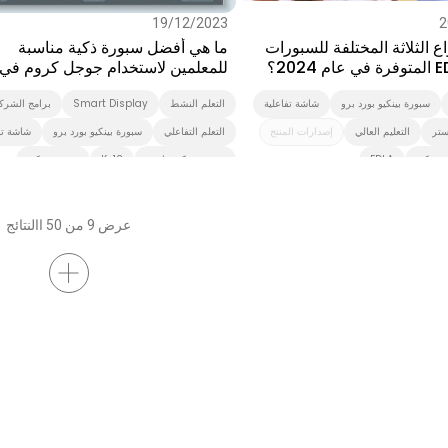
19/12/2023
2
اع الثلاثة المختلفة للسبورات
ما هي أفضل سبورة ذكية مناسبة
للمعلمين لاستخدام جوجل كروم في
الفصل الدراسي؟
سبورة بينكيو بورد برو
شاشة تفاعلية
التعلم النشط
Smart Display
برامج الشركا
ستر
التعليم العالي
إصدارات المنتج
التعلم التفاعلي
سبورة بينكيو بورد برو
شاشة تف
 بينكيو
EDLA
سبورة بينكيو ماستر
K-12
سبورة بينكيو
EDLA
Preschool
عرض 9 من 50 االنتائج