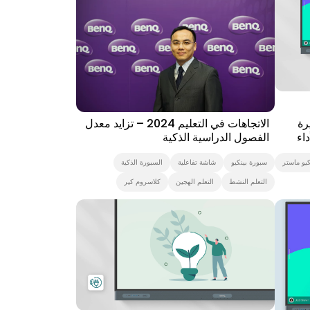
التعليم العالي
K-12
سبورة بينكيو
Security
IAM
نظام إدارة الجهاز
اللافتات الرقمية
شاشة بانتون المعتمدة
Smart Display
29/04/2024
يرة
الاتجاهات في التعليم 2024 – تزايد معدل
داء
الفصول الدراسية الذكية
كيو ماستر
سبورة بينكيو
شاشة تفاعلية
السبورة الذكية
التعلم النشط
التعلم الهجين
كلاسروم كير
Presch