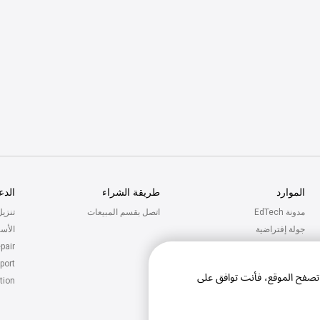
الموارد
طريقة الشراء
الدع
مدونة EdTech
اتصل بقسم المبيعات
تنزي
جولة إفتراضية
الأسئ
pair
Calculator
port
Virtual Tour
 تصفح الموقع، فأنت توافق على
tion
Calculator