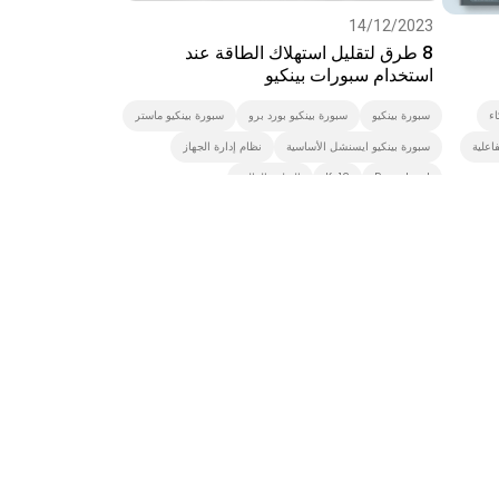
14/12/2023
8 طرق لتقليل استهلاك الطاقة عند
استخدام سبورات بينكيو
ء
سبورة بينكيو
سبورة بينكيو بورد برو
سبورة بينكيو ماستر
اعلية
سبورة بينكيو ايسنشل الأساسية
نظام إدارة الجهاز
Preschool
K-12
التعليم العالي
Smart Display
شاشة تفاعلية
السبورة الذكية