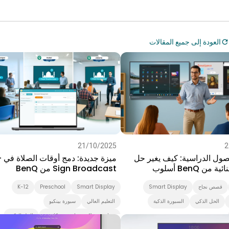
العودة إلى جميع المقالات
21/10/2025
2
ول الدراسية: كيف يغير حل
ميزة ج
الشاشة الثنائية من BenQ أسلوب
Sign Broadcast من BenQ
قصص نجاح
Smart Display
Smart Display
Preschool
K-12
الحل الذكي
السبورة الذكية
التعليم العالي
سبورة بينكيو
برنامج بث اكس ساين برودكاست
الحل الذكي