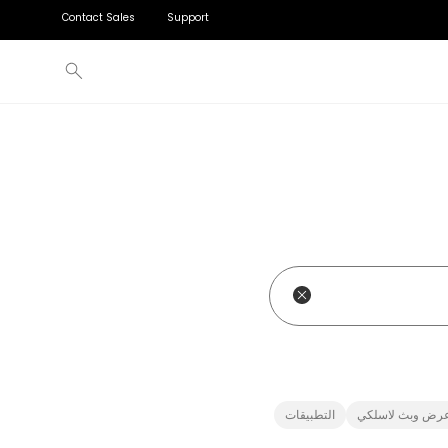
Contact Sales
Support
ملحقات
التعليم من الروضة إلى الصف الثاني عشر
Ignite learning passion through engagement
يضاء
تعليم عالى
ض
Cultivate graduates with 21st-century skills
لومات
رض وبث لاسلكي
التطبيقات