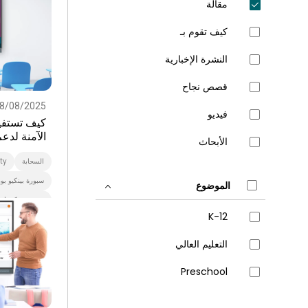
مقالة
كيف تقوم بـ
النشرة الإخبارية
قصص نجاح
8/08/2025
فيديو
الآمنة لدع
الأبحاث
السحابة
ty
سبورة بينكيو بور
الموضوع
سبورة بينكيو ا
K-12
art Signage
K-12
التعلي
التعليم العالي
برنامج بث اكس
Preschool