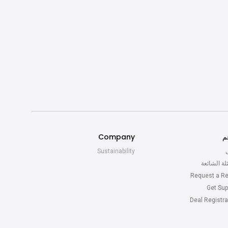
م
Company
ل
Sustainability
لة الشائعة
Request a Re
Get Sup
Deal Registra