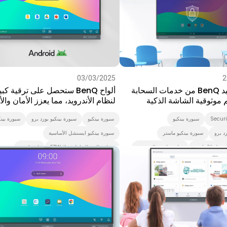
السبورة الذكية
03/03/2025
2
كيف تستفيد BenQ من خدمات السحابة
ألواح BenQ ستحصل على ترقية كب
م موثوقية الشاشة الذكية
لنظام الأندرويد، مما يعزز الأمان والأ
Securi
سبورة بينكيو
سبورة بينكيو
سبورة بينكيو بورد برو
سبورة بين
د برو
سبورة بينكيو ماستر
سبورة بينكيو ايسنشل الأساسية
يسنشل الأساسية
شاشة بانتون المعتمدة
برنامج البث التفاعلي EZWrite
انستاشير
Sm
اللافتات الرقمية
Preschool
برنامج بث اكس ساين
نظام إدارة الحسابات
م العالي
الحل الذكي
نظام إدارة الجهاز
مشاركة الشاشة لاسلكيا
ool
 ساين
نظام إدارة الجهاز
K-12
التعليم العالي
التطبيقات
الأخبار