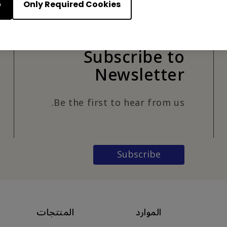
Only Required Cookies
ق
Subscribe to
Newsletter
Be the first to hear from us.
Subscribe
الموارد
المنتجات