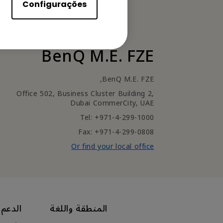
Configurações
BenQ M.E. FZE
BenQ M.E. FZE,
Office 502, Business Cluster Building 2,
Dubai CommerCity, UAE
Tel: +971-4-299-1000
Fax: +971-4-299-0808
Or find your local office
المنطقة واللغة
الدعم