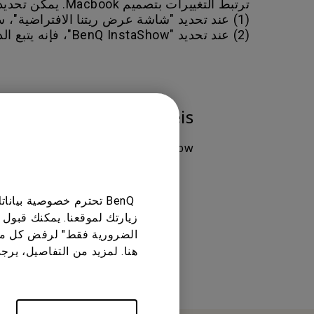
ترتبط التغييرات بتصميم Macbook. يمكن تحديد الدقة عن طريق تغيير إعداد العرض لجهاز Macbook:
(1) عند تحديد "شاشة عرض ريتنا الافتراضية"، ستتبع دقة Macbook الأصلية.
(2) عند تحديد "BenQ InstaShow"، فإنه يتبع الدقة الأصلية للشاشة المتصلة.
Modelos aplicáveis
aShow, WDC10C, WDC20 InstaShow
BenQ تحترم خصوصية بي
زيارتك لموقعنا. يمكنك قبول 
Esta informação foi útil?
الضرورية فقط" لرفض كل ما
هنا. لمزيد من التفاصيل، يرج