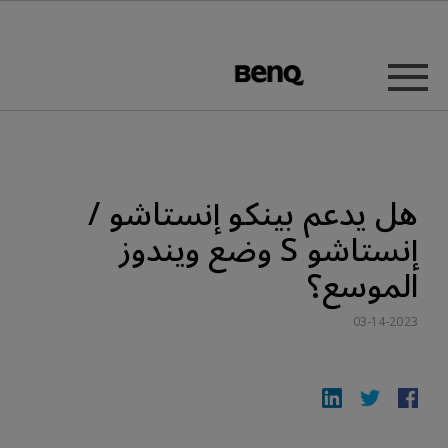
هل يدعم بينكو إنستاشو /
إنستاشو S وضع ويندوز
الموسع؟
03-14-2023