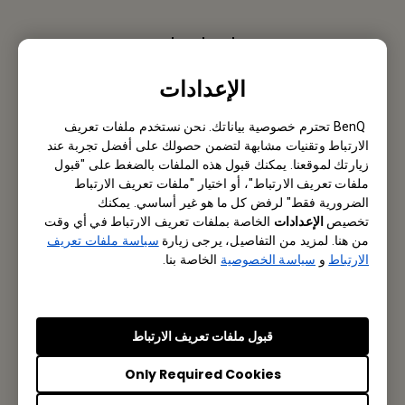
اتصل بنا
كنا نحب أن نسمع منك.
الإعدادات
راسلنا عبر البريد الإلكتروني
BenQ تحترم خصوصية بياناتك. نحن نستخدم ملفات تعريف
الارتباط وتقنيات مشابهة لتضمن حصولك على أفضل تجربة عند
زيارتك لموقعنا. يمكنك قبول هذه الملفات بالضغط على "قبول
ملفات تعريف الارتباط"، أو اختيار "ملفات تعريف الارتباط
الضرورية فقط" لرفض كل ما هو غير أساسي. يمكنك
Subscribe to Newsletter
تخصيص
الإعدادات
الخاصة بملفات تعريف الارتباط في أي وقت
من هنا. لمزيد من التفاصيل، يرجى زيارة
سياسة ملفات تعريف
Be the first to hear from us.
الارتباط
و
سياسة الخصوصية
الخاصة بنا.
Subscribe
قبول ملفات تعريف الارتباط
Only Required Cookies