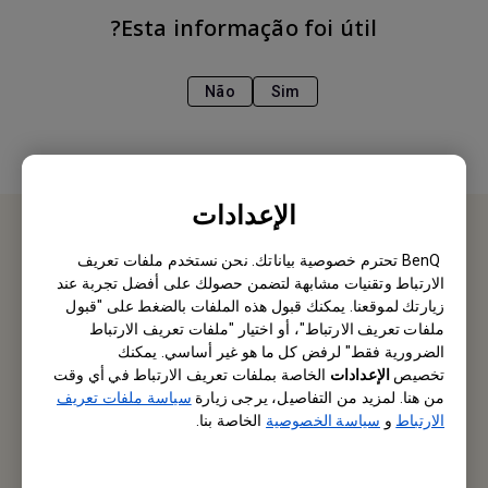
Esta informação foi útil?
Não
Sim
الإعدادات
اتصل بنا
BenQ تحترم خصوصية بياناتك. نحن نستخدم ملفات تعريف
الارتباط وتقنيات مشابهة لتضمن حصولك على أفضل تجربة عند
زيارتك لموقعنا. يمكنك قبول هذه الملفات بالضغط على "قبول
كنا نحب أن نسمع منك.
ملفات تعريف الارتباط"، أو اختيار "ملفات تعريف الارتباط
الضرورية فقط" لرفض كل ما هو غير أساسي. يمكنك
راسلنا عبر البريد الإلكتروني
تخصيص
الإعدادات
الخاصة بملفات تعريف الارتباط في أي وقت
من هنا. لمزيد من التفاصيل، يرجى زيارة
سياسة ملفات تعريف
الارتباط
و
سياسة الخصوصية
الخاصة بنا.
Subscribe to Newsletter