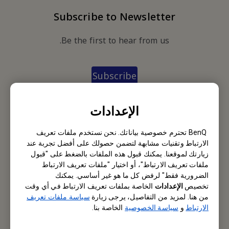
Subscribe to Newsletter
Be the first to hear from us.
Subscribe
الإعدادات
BenQ M.E. FZE
BenQ تحترم خصوصية بياناتك. نحن نستخدم ملفات تعريف
BenQ M.E. FZE,
الارتباط وتقنيات مشابهة لتضمن حصولك على أفضل تجربة عند
زيارتك لموقعنا. يمكنك قبول هذه الملفات بالضغط على "قبول
Office 502, Business Cluster Building 2, Dubai CommerCity,
ملفات تعريف الارتباط"، أو اختيار "ملفات تعريف الارتباط
UAE
الضرورية فقط" لرفض كل ما هو غير أساسي. يمكنك
تخصيص
الإعدادات
الخاصة بملفات تعريف الارتباط في أي وقت
Tel: +971-4-299-1000
من هنا. لمزيد من التفاصيل، يرجى زيارة
سياسة ملفات تعريف
الارتباط
و
سياسة الخصوصية
الخاصة بنا.
Fax: +971-4-299-0808