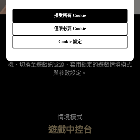
接受所有 Cookie
Game Zone 2.0 遊戲快捷功能
僅限必要 Cookie
一鍵瞬玩
Cookie 設定
一鍵切換，秒速進入遊戲世界。一鍵自動開啟遊戲
機、切換至遊戲訊號源、套用鎖定的遊戲情境模式
與參數設定。
情境模式
遊戲中控台