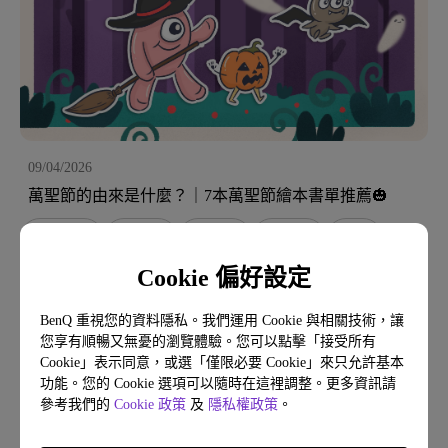
09/04/2026
萬聖節的由來是什麼？｜7本萬聖節繪本書單推薦🎃
萬聖節繪本
奇幻冒險
幽默趣味
繪本推薦
3-6歲
Cookie 偏好設定
主題書單
季節性繪本
精選出版社
繪本作家系列
主題書單介紹
BenQ 重視您的資料隱私。我們運用 Cookie 與相關技術，讓
您享有順暢又無憂的瀏覽體驗。您可以點擊「接受所有
Cookie」表示同意，或選「僅限必要 Cookie」來只允許基本
功能。您的 Cookie 選項可以隨時在這裡調整。更多資訊請
參考我們的
Cookie 政策
及
隱私權政策
。