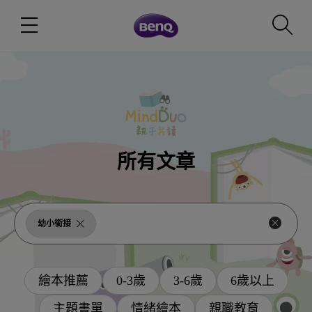
所有文章
幼小銜接
繪本推薦
0-3歲
3-6歲
6歲以上
主題書單
情緒繪本
親職教育