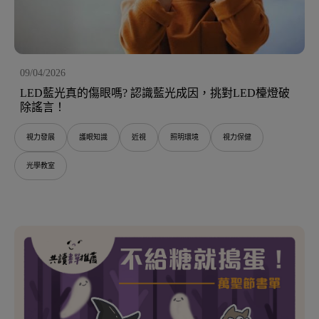
09/04/2026
LED藍光真的傷眼嗎? 認識藍光成因，挑對LED檯燈破
除謠言！
視力發展
護眼知識
近視
照明環境
視力保健
光學教室