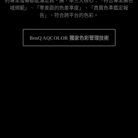
的專業螢幕都能滿足真、廣、準三大核心：「符合專業廣色
域規範」、「零差距的色差準度」、「真實色準鑑定報
告」，符合跨平台的色彩。
BenQ AQCOLOR 獨家色彩管理技術