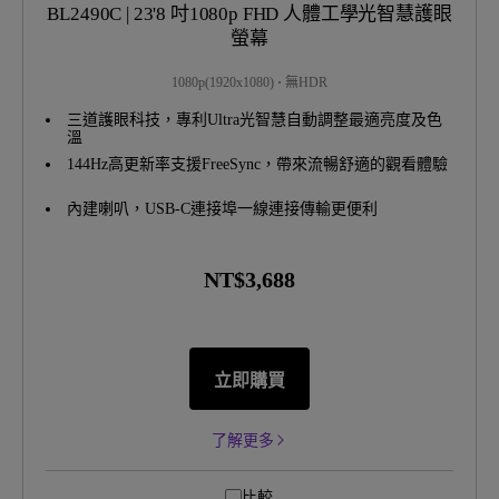
BL2490C | 23'8 吋1080p FHD 人體工學光智慧護眼
螢幕
1080p(1920x1080)
無HDR
三道護眼科技，專利Ultra光智慧自動調整最適亮度及色
溫
144Hz高更新率支援FreeSync，帶來流暢舒適的觀看體驗
內建喇叭，USB-C連接埠一線連接傳輸更便利
NT$3,688
立即購買
了解更多
比較