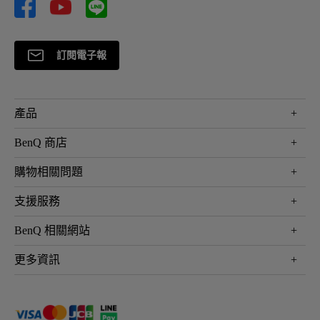
訂閱電子報
產品
大型液晶
BenQ 商店
顯示器
最新產品與活動
購物相關問題
投影機
鑑賞據點
智慧照明
第一次購物就上手
支援服務
尋找銷售據點
擴充底座
官網購物常見問題
會員綁定LINE教學
服務公告
BenQ 相關網站
專業拍物視訊鏡頭
延長保固購買
福利品專區
產品註冊
贈品兌換網站首頁
專業商用解決方案
更多資訊
保固條例
以健康為本的智慧教學
網路報修
關於明基
ZOWIE e-Sports 電競產品
手冊與軟體下載
永續發展
BenQ 大娛樂家