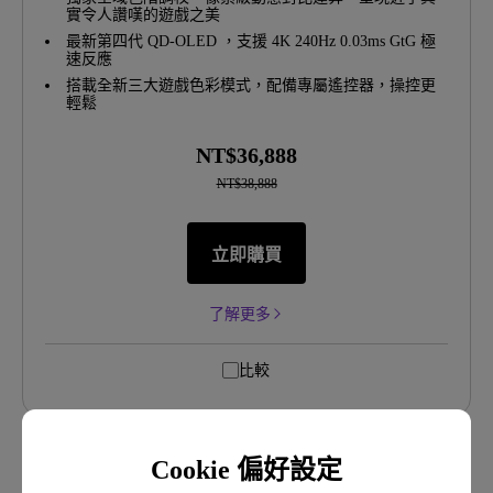
實令人讚嘆的遊戲之美
最新第四代 QD-OLED ，支援 4K 240Hz 0.03ms GtG 極
速反應
搭載全新三大遊戲色彩模式，配備專屬遙控器，操控更
輕鬆
NT$36,888
NT$38,888
立即購買
了解更多
比較
Cookie 偏好設定