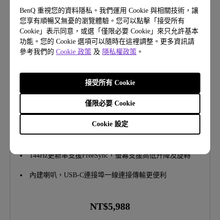
BenQ 重視您的資料隱私。我們運用 Cookie 與相關技術，讓
您享有順暢又無憂的瀏覽體驗。您可以點擊「接受所有
Cookie」表示同意，或選「僅限必要 Cookie」來只允許基本
功能。您的 Cookie 選項可以隨時在這裡調整。更多資訊請
參考我們的
Cookie 政策
及
隱私權政策
。
接受所有 Cookie
GW2790TC｜27 吋 FHD 144Hz 護眼螢幕
僅限必要 Cookie
1080p(1920x1080)
無HDR
Cookie 設定
三道護眼科技，專利Ultra光智慧全天候舒適護眼，搭載
護眼快捷鍵
144Hz更新率支援FreeSync，螢幕支援高低升降及旋轉
內建喇叭，USB-C連接埠一線連接傳輸更便利
NT$5,988