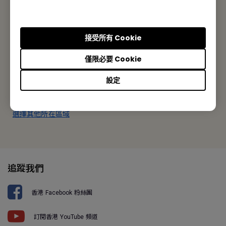
BenQ 香港
明基智能科技(香港)有限公司
接受所有 Cookie
香港九龍荔枝角長沙灣道777-779號天安工業大廈10樓A-2室
僅限必要 Cookie
Tel: +852-2330-6760
設定
Fax: +852-2330-6353
選擇其他所在區域
追蹤我們
香港 Facebook 粉絲團
訂閱香港 YouTube 頻道