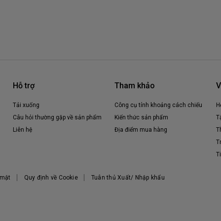
Hỗ trợ
Tham khảo
V
Tải xuống
Công cụ tính khoảng cách chiếu
H
Câu hỏi thường gặp về sản phẩm
Kiến thức sản phẩm
T
Liên hệ
Địa điểm mua hàng
T
T
T
 mật
Quy định về Cookie
Tuân thủ Xuất/ Nhập khẩu