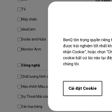
So sánh 
màu trên
TV
AQCOLOR Pil
Máy chiếu
Quản lý màu 
ideaCam
Giải pháp In 
Docks and Hubs
BenQ tôn trọng quyền riêng 
được trải nghiệm tốt nhất k
Monitor Arm
nhận Cookie”, hoặc chọn “Chỉ
cookie bất cứ lúc nào tại đây
chúng tôi.
Công nghệ
Chất lượng hình ảnh
Hiệu chỉnh Màu sắc
Cài đặt Cookie
Sự Thoải Mái của Người Dùng
Các loại bảng