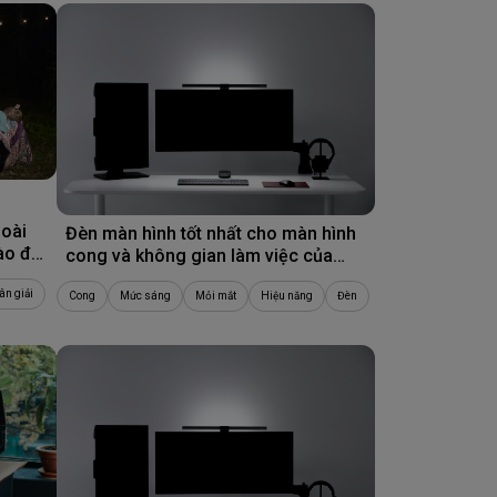
15/05/2026
goài
Đèn màn hình tốt nhất cho màn hình
nào để
cong và không gian làm việc của
bạn
ân giải
Cong
Mức sáng
Mỏi mắt
Hiệu năng
Đèn