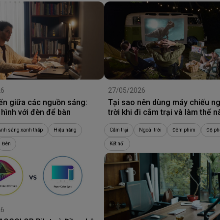
26
27/05/2026
ến giữa các nguồn sáng:
Tại sao nên dùng máy chiếu n
hình với đèn để bàn
trời khi đi cắm trại và làm thế 
chọn được máy chiếu tốt nhất?
Ánh sáng xanh thấp
Hiệu năng
Cắm trại
Ngoài trời
Đêm phim
Độ ph
Đèn
Kết nối
26