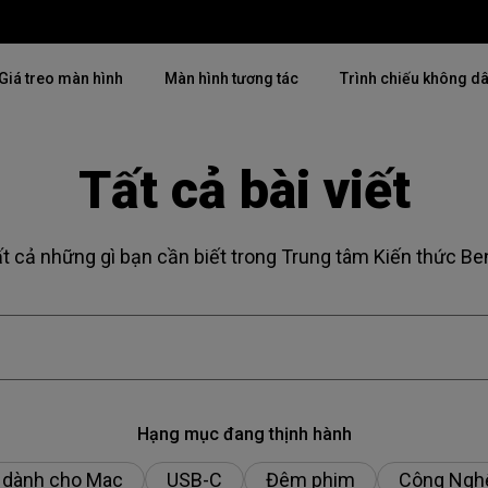
Giá treo màn hình
Màn hình tương tác
Trình chiếu không d
Tất cả bài viết
Thịnh hành
Thịnh hành
Khám phá máy chiế
mại
4K(3840x2160)
4K UHD (3840×2160)
Lắp đặt chuyên ngh
t cả những gì bạn cần biết trong Trung tâm Kiến thức B
USB-C
Chiếu gần
Triển lãm & Mô ph
Có thể điều chỉnh độ cao
2D, Điều chỉnh vuông hình dọc
Doanh nghiệp nhỏ 
／ngang
i
27"~28"
LED
Mô phỏng Golf
165Hz
Laser
Hạng mục đang thịnh hành
P3
 dành cho Mac
USB-C
Đêm phim
Công Ngh
Có Android TV