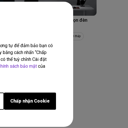
16/04/2026
 thái
Hướng dẫn toàn diện để chọn đèn
ng sự
treo màn hình tốt nhất
c như
Mỏi mắt
Hiệu năng
Ánh sáng xanh thấp
Độ sáng
Đèn
tương tự để đảm bảo bạn có
này bằng cách nhấn “Chấp
có thể tuỳ chỉnh Cài đặt
hính sách bảo mật
của
kết quả
Chấp nhận Cookie