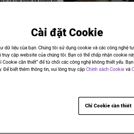
AQCOLOR Pilot và Đồng bộ
 giấy
24/04/2026
ot
Đồng bộ Màu Paper
Set up bàn làm việc chuẩn công
học: Đèn treo màn hình giúp tă
sắc
Hiệu Chỉnh Màu
Cài đặt Cookie
thoải mái và năng suất làm việ
ấn Chuẩn màu từ BenQ
thế nào
Cài đặt
Hiệu năng
Văn phòng tại nhà
Khoảng cách
tư dữ liệu của bạn. Chúng tôi sử dụng cookie và các công nghệ 
hi truy cập website của chúng tôi. Bạn có thể chấp nhận cookie 
 Cookie cần thiết” để từ chối các công nghệ không thiết yếu. Bạn 
. Để biết thêm thông tin, vui lòng truy cập
Chính sách Cookie
và
C
Hiển thị 9 trên tổng số 298 
Chỉ Cookie cần thiết