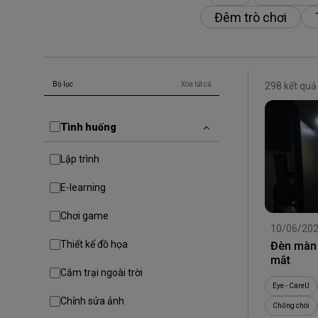
Đêm trò chơi
Bộ lọc
Xóa tất cả
298 kết quả
Tình huống
Lập trình
E-learning
Chơi game
10/06/20
Thiết kế đồ họa
Đèn màn 
mắt
Cắm trại ngoài trời
Eye - CareU
Chỉnh sửa ảnh
Chống chói