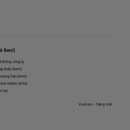
ề BenQ
ệ thống công ty
ập đoàn BenQ
hương hiệu BenQ
rách nhiệm xã hội
in tức
Vietnam - Tiếng Việt