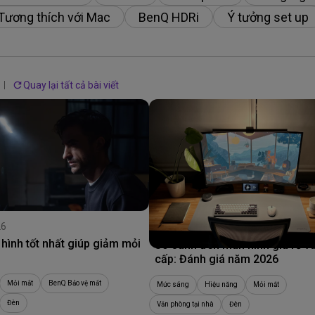
Loa tích hợp kênh 2.1
Tương thích với Mac
BenQ HDRi
Ý tưởng set up
Có độ trễ đầu vào thấp
Quay lại tất cả bài viết
26
09/06/2026
hình tốt nhất giúp giảm mỏi
So sánh đèn màn hình giá rẻ v
cấp: Đánh giá năm 2026
Mỏi mắt
BenQ Bảo vệ mắt
Mức sáng
Hiệu năng
Mỏi mắt
Đèn
Văn phòng tại nhà
Đèn