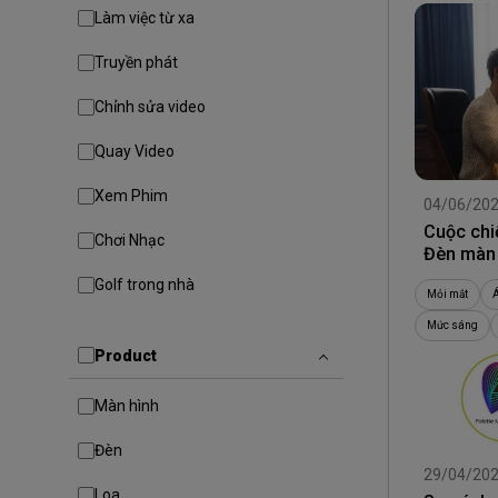
Làm việc từ xa
Truyền phát
Chỉnh sửa video
Quay Video
Xem Phim
04/06/20
Cuộc chi
Chơi Nhạc
Đèn màn 
Golf trong nhà
Mỏi mắt
Mức sáng
Product
Màn hình
Đèn
29/04/20
Loa