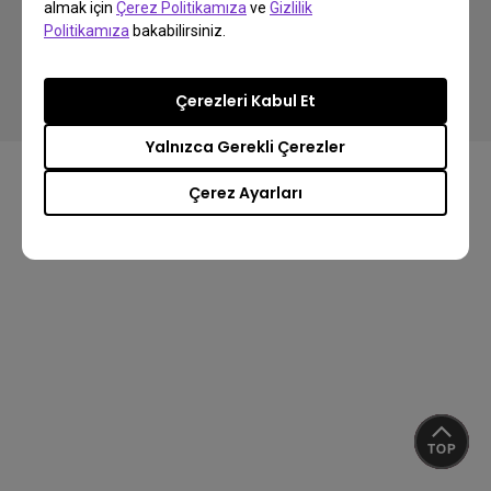
almak için
Çerez Politikamıza
ve
Gizlilik
Politikamıza
bakabilirsiniz.
Copyright © 2024 BenQ. All rights reserved.
Gizlilik Politikası
Veri Kullanımı Politikası
İthalat/İhracat Uyum
Çerezleri Kabul Et
Yalnızca Gerekli Çerezler
Çerez Ayarları