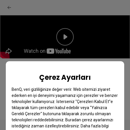
BenQ GW2490TC/E + GW2790TC/E
Çerez Ayarları
ekran: Kutudan Çıkarma & hızlı
başlangıç rehberi
BenQ, veri gizliliğinize değer verir. Web sitemizi ziyaret
ederken en iyi deneyimi yaşamanız için çerezler ve benzer
teknolojiler kullanıyoruz. İsterseniz "Çerezleri Kabul Et"e
tıklayarak tüm çerezleri kabul edebilir veya "Yalnızca
Gerekli Çerezler" butonuna tıklayarak zorunlu olmayan
teknolojileri reddedebilirsiniz. Buradan çerez ayarlarınızı
istediğiniz zaman özelleştirebilirsiniz. Daha fazla bilgi