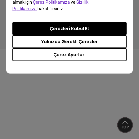
almak için
Çerez Politikamıza
ve
Gizlilik
Politikamıza
bakabilirsiniz.
Copyright © 2024 BenQ. All rights reserved.
Çerezleri Kabul Et
Gizlilik Politikası
Veri Kullanımı Politikası
İthalat/İhracat Uyum
Yalnızca Gerekli Çerezler
Çerez Ayarları