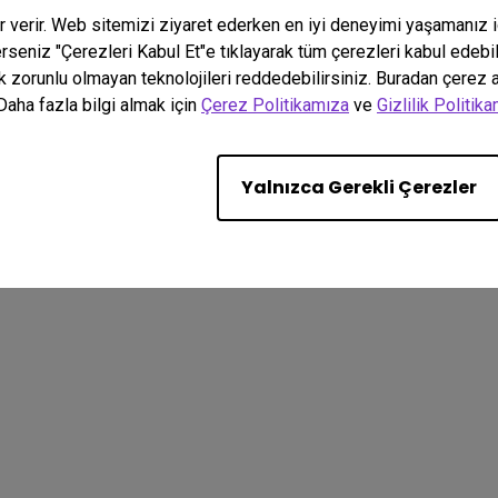
er verir. Web sitemizi ziyaret ederken en iyi deneyimi yaşamanız 
terseniz "Çerezleri Kabul Et"e tıklayarak tüm çerezleri kabul edebi
k zorunlu olmayan teknolojileri reddedebilirsiniz. Buradan çerez ay
Daha fazla bilgi almak için
Çerez Politikamıza
ve
Gizlilik Politik
. All rights reserved.
eri Kullanımı Politikası
İthalat/İhracat Uyum
Yalnızca Gerekli Çerezler