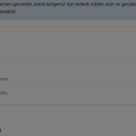
rilen görseller, kendi bölgeniz için tedarik edilen ürün ve gerçek
erebilir.
lumu
nda
m