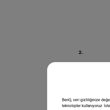
2.
BenQ, veri gizliliğinize değ
teknolojiler kullanıyoruz. İs