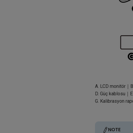
A. LCD monitör｜B.
D. Güç kablosu｜E.
G. Kalibrasyon ra
NOTE