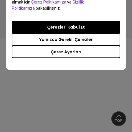
almak için
Çerez Politikamıza
ve
Gizlilik
Politikamıza
bakabilirsiniz.
Copyright © 2024 BenQ. All rights reserved.
Gizlilik Politikası
Veri Kullanımı Politikası
İthalat/İhracat Uyum
Çerezleri Kabul Et
Yalnızca Gerekli Çerezler
Çerez Ayarları