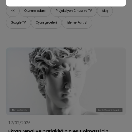
4K
Oturma odası
Projeksiyon Cihazı vs TV
Akış
Google TV
Oyun geceleri
İzleme Partisi
17/02/2026
Ekran rengi ve parlaklığının eşit olması için