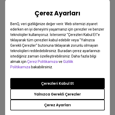
Kodlama
Kodlama modu
Verimlilik
Display Pilot 2
Çerez Ayarları
Nano Mat Panel
BenQ, veri gizliliğinize değer verir. Web sitemizi ziyaret
ederken en iyi deneyimi yaşamanız için çerezler ve benzer
teknolojiler kullanıyoruz. İsterseniz "Çerezleri Kabul Et"e
tıklayarak tüm çerezleri kabul edebilir veya "Yalnızca
Gerekli Çerezler" butonuna tıklayarak zorunlu olmayan
teknolojileri reddedebilirsiniz. Buradan çerez ayarlarınızı
istediğiniz zaman özelleştirebilirsiniz. Daha fazla bilgi
almak için
Çerez Politikamıza
ve
Gizlilik
Politikamıza
bakabilirsiniz.
Çerezleri Kabul Et
Yalnızca Gerekli Çerezler
23/02/2026
Çerez Ayarları
2026 World Soccer Streaming Guide: How to
Watch Live on Your Projector