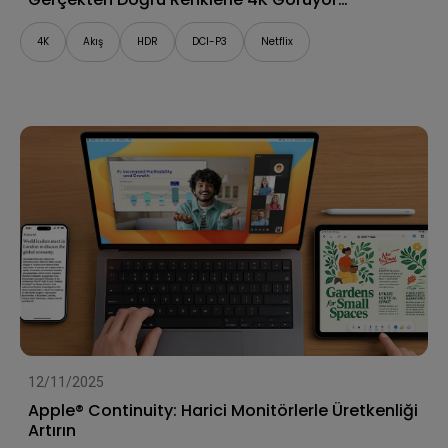
Musunuz?
4K
Akış
HDR
DCI-P3
Netflix
12/11/2025
Apple® Continuity: Harici Monitörlerle Üretkenliği
Artırın